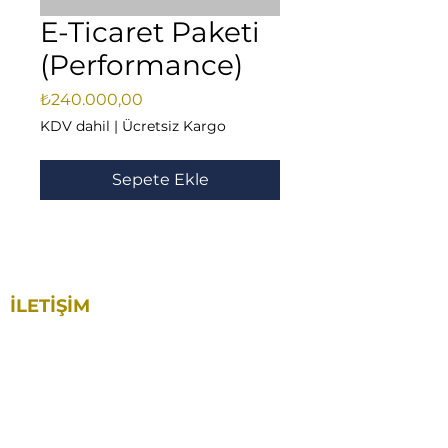
E-Ticaret Paketi
(Performance)
Fiyat
₺240.000,00
KDV dahil
|
Ücretsiz Kargo
Sepete Ekle
İLETİŞİM
Yakuplu Mah. 59. Sok. No:40 Aston Plaza. A
Blok. Kat:1 İç Kapı No: 18
Beylikdüzü / İstanbul
0212 892 91 29
0545 859 66 86