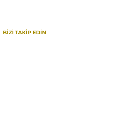
info@artesiodigital.com
BİZİ TAKİP EDİN
POLİTİKALAR
GİZLİLİK POLİTİKASI
TESLİMAT VE İADE POLİTİKASI
MESAFELİ SATIŞ SÖZLEŞMESİ
© 2025
ARTESIO
DIGITAL