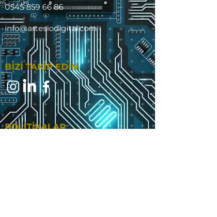
0545 859 66 86
info@artesiodigital.com
BİZİ TAKİP EDİN
POLİTİKALAR
GİZLİLİK POLİTİKASI
TESLİMAT VE İADE POLİTİKASI
MESAFELİ SATIŞ SÖZLEŞMESİ