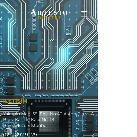
İLETİŞİM
Yakuplu Mah. 59. Sok. No:40 Aston Plaza. A
Blok. Kat:1 İç Kapı No: 18
Beylikdüzü / İstanbul
0212 892 91 29