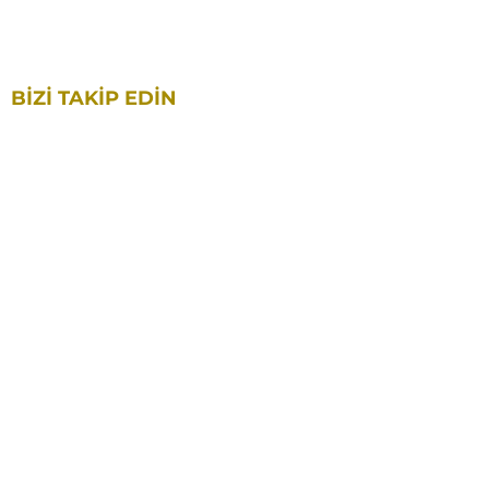
info@artesiodigital.com
BİZİ TAKİP EDİN
POLİTİKALAR
GİZLİLİK POLİTİKASI
TESLİMAT VE İADE POLİTİKASI
MESAFELİ SATIŞ SÖZLEŞMESİ
© 2025
ARTESIO
DIGITAL