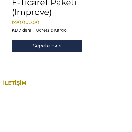
E-Ticaret Paketi
(Improve)
Fiyat
₺90.000,00
KDV dahil
|
Ücretsiz Kargo
Sepete Ekle
İLETİŞİM
Yakuplu Mah. 59. Sok. No:40 Aston Plaza. A
Blok. Kat:1 İç Kapı No: 18
Beylikdüzü / İstanbul
0212 892 91 29
0545 859 66 86