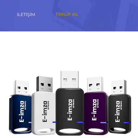
TEKLİF AL
İLETİŞİM