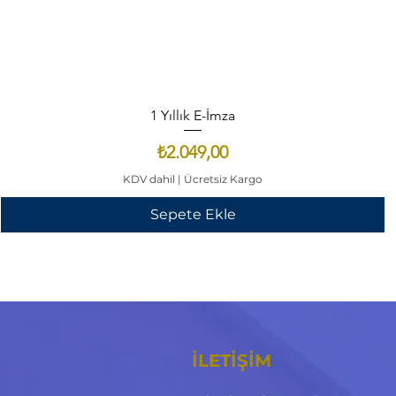
1 Yıllık E-İmza
Fiyat
₺2.049,00
KDV dahil
|
Ücretsiz Kargo
Sepete Ekle
İLETİŞİM