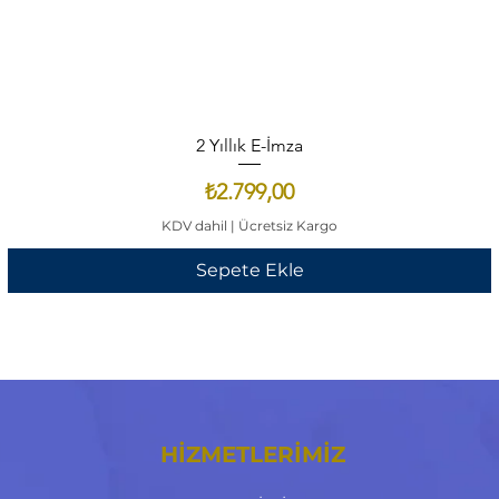
2 Yıllık E-İmza
Fiyat
₺2.799,00
KDV dahil
|
Ücretsiz Kargo
Sepete Ekle
HİZMETLERİMİZ