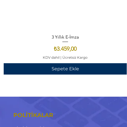
3 Yıllık E-İmza
Fiyat
₺3.459,00
KDV dahil
|
Ücretsiz Kargo
Sepete Ekle
POLİTİKALAR