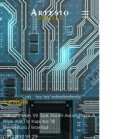
İLETİŞİM
Yakuplu Mah. 59. Sok. No:40 Aston Plaza. A
Blok. Kat:1 İç Kapı No: 18
Beylikdüzü / İstanbul
0212 892 91 29