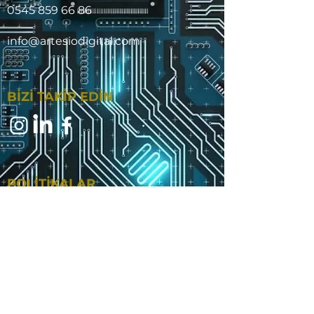
0545 859 66 86
info@artesiodigital.com
BİZİ TAKİP EDİN
POLİTİKALAR
GİZLİLİK POLİTİKASI
TESLİMAT VE İADE POLİTİKASI
MESAFELİ SATIŞ SÖZLEŞMESİ