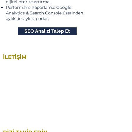
dijital otorite artırma.
Performans Raporlama: Google
Analytics & Search Console üzerinden
aylık detaylı raporlar.
SEO Analizi Talep Et
İLETİŞİM
Yakuplu Mah. 59. Sok. No:40 Aston Plaza. A
Blok. Kat:1 İç Kapı No: 18
Beylikdüzü / İstanbul
0212 892 91 29
0545 859 66 86
info@artesiodigital.com